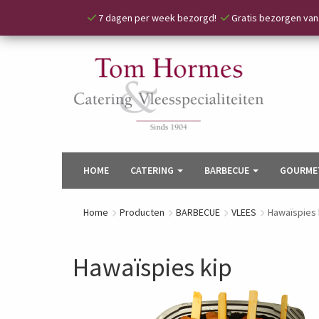
7 dagen per week bezorgd!
Gratis bezorgen vana
HOME
CATERING
BARBECUE
GOURME
Home
Producten
BARBECUE
VLEES
Hawaïspies 
Hawaïspies kip