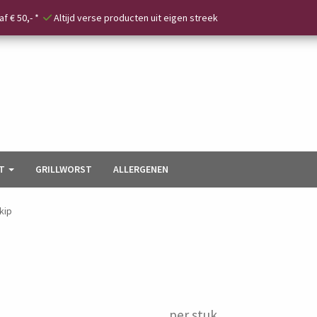
f € 50,- *
Altijd verse producten uit eigen streek
T
GRILLWORST
ALLERGENEN
kip
per stuk