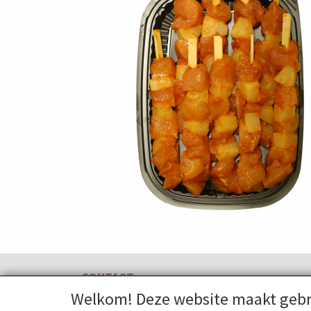
CONTACT
Welkom! Deze website maakt gebr
Kasteellaan 8a, 6602 DE Wijchen