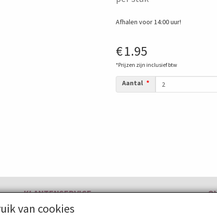
Afhalen voor 14:00 uur!
€
1.95
*Prijzen zijn inclusief btw
Aantal
KLANTENSERVICE
O
uik van cookies
Contactformulier
Be