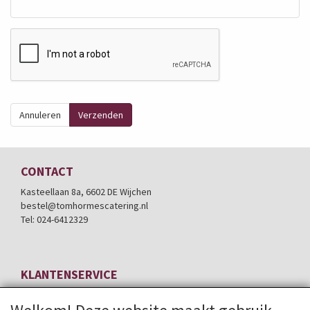
Annuleren
Verzenden
CONTACT
Kasteellaan 8a, 6602 DE Wijchen
bestel@tomhormescatering.nl
Tel: 024-6412329
KLANTENSERVICE
Contactformulier
Bezorgservice *