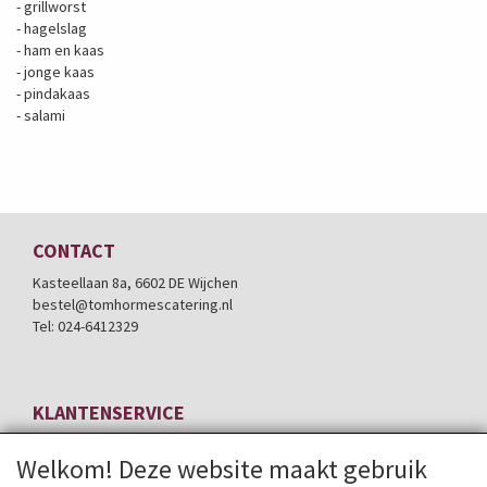
- grillworst
- hagelslag
- ham en kaas
- jonge kaas
- pindakaas
- salami
CONTACT
Kasteellaan 8a, 6602 DE Wijchen
bestel@tomhormescatering.nl
Tel: 024-6412329
KLANTENSERVICE
Contactformulier
Welkom! Deze website maakt gebruik
Bezorgservice *