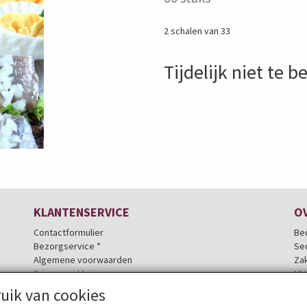
2 schalen van 33
Tijdelijk niet te b
KLANTENSERVICE
O
Contactformulier
Be
Bezorgservice *
Se
Algemene voorwaarden
Zak
Privacyverklaring
MV
Herroepingslink aanvragen
He
uik van cookies