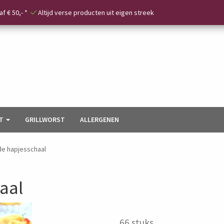
f € 50,- *
Altijd verse producten uit eigen streek
T
GRILLWORST
ALLERGENEN
e hapjesschaal
aal
66 stuks