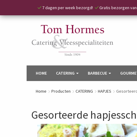
7 dagen per week bezorgd!
Gratis bezorgen vana
HOME
CATERING
BARBECUE
GOURME
Home
Producten
CATERING
HAPJES
Gesorteerd
Gesorteerde hapjessch