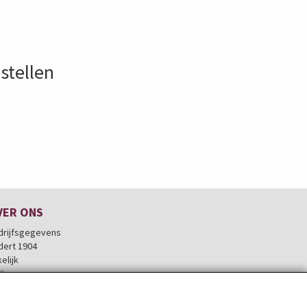
estellen
VER ONS
drijfsgegevens
dert 1904
elijk
O
rroepingslink aanvragen