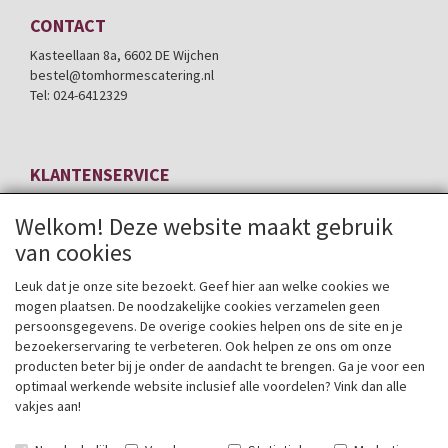
CONTACT
Kasteellaan 8a, 6602 DE Wijchen
bestel@tomhormescatering.nl
Tel: 024-6412329
KLANTENSERVICE
Contactformulier
Welkom! Deze website maakt gebruik
Bezorgservice *
Algemene voorwaarden
van cookies
Privacyverklaring
Herroepingslink aanvragen
Leuk dat je onze site bezoekt. Geef hier aan welke cookies we
mogen plaatsen. De noodzakelijke cookies verzamelen geen
persoonsgegevens. De overige cookies helpen ons de site en je
bezoekerservaring te verbeteren. Ook helpen ze ons om onze
OVER ONS
producten beter bij je onder de aandacht te brengen. Ga je voor een
Bedrijfsgegevens
optimaal werkende website inclusief alle voordelen? Vink dan alle
Sedert 1904
vakjes aan!
Zakelijk
MVO