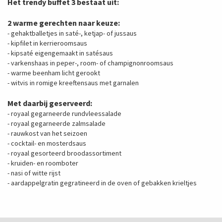
Het trendy buffet 3 bestaat uit:
2 warme gerechten naar keuze:
- gehaktballetjes in saté-, ketjap- of jussaus
- kipfilet in kerrieroomsaus
- kipsaté eigengemaakt in satésaus
- varkenshaas in peper-, room- of champignonroomsaus
- warme beenham licht gerookt
- witvis in romige kreeftensaus met garnalen
Met daarbij geserveerd:
- royaal gegarneerde rundvleessalade
- royaal gegarneerde zalmsalade
- rauwkost van het seizoen
- cocktail- en mosterdsaus
- royaal gesorteerd broodassortiment
- kruiden- en roomboter
- nasi of witte rijst
- aardappelgratin gegratineerd in de oven of gebakken krieltjes